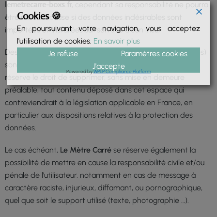
lemetrecarre-boxs.fr
, cependant sa responsabilité ne pourra
Cookies 🍪
être mise en cause si des données indésirables sont
En poursuivant votre navigation, vous acceptez
importées et installées sur son site à son insu.
l'utilisation de cookies.
En savoir plus
Des espaces interactifs (espace contact ou commentaires)
Je refuse
Paramètres cookies
sont à la disposition des utilisateurs.
Le Mètre Carré
se
J'accepte
Powered by
WPLP Compliance Platform
réserve le droit de supprimer, sans mise en demeure
préalable, tout contenu déposé dans cet espace qui
contreviendrait à la législation applicable en France, en
particulier aux dispositions relatives à la protection des
données.
Le cas échéant,
Le Mètre Carré
se réserve également la
possibilité de mettre en cause la responsabilité civile et/ou
pénale de l’utilisateur, notamment en cas de message à
caractère raciste, injurieux, diffamant, ou pornographique,
quel que soit le support utilisé (texte, photographie …).